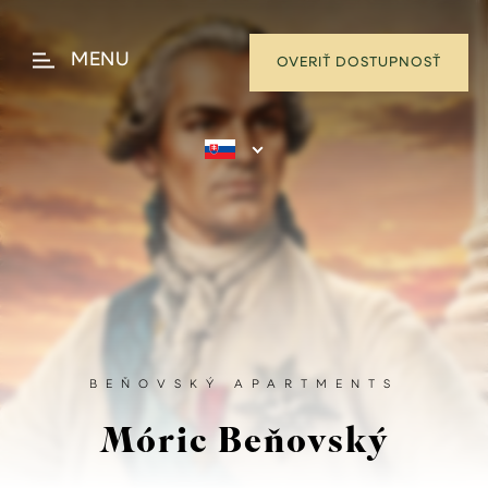
MENU
OVERIŤ DOSTUPNOSŤ
K
O
M
F
O
R
BEŇOVSKÝ APARTMENTS
T
Móric Beňovský
N
É