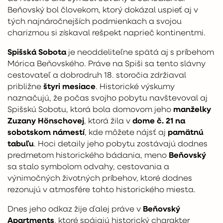
Beňovský bol človekom, ktorý dokázal uspieť aj v
tých najnáročnejších podmienkach a svojou
charizmou si získaval rešpekt naprieč kontinentmi.
Spišská Sobota
je neoddeliteľne spätá aj s príbehom
Mórica Beňovského. Práve na Spiši sa tento slávny
cestovateľ a dobrodruh 18. storočia zdržiaval
približne
štyri mesiace
. Historické výskumy
naznačujú, že počas svojho pobytu navštevoval aj
Spišskú Sobotu, ktorá bola domovom jeho
manželky
Zuzany Hönschovej
, ktorá žila v
dome č. 21 na
sobotskom námestí
, kde môžete nájsť aj
pamätnú
tabuľu
. Hoci detaily jeho pobytu zostávajú dodnes
predmetom historického bádania, meno
Beňovský
sa stalo symbolom odvahy, cestovania a
výnimočných životných príbehov, ktoré dodnes
rezonujú v atmosfére tohto historického miesta.
Dnes jeho odkaz žije ďalej práve v
Beňovský
Apartments
, ktoré spájajú historický charakter