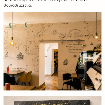
autentickejším zážitkom s dotykom histórie a
dobrodružstva.
OVERIŤ DOSTUPNOSŤ