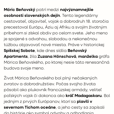
A
P
Móric Beňovský
patrí medzi
najvýznamnejšie
osobnosti slovenských dejín
. Tento legendárny
A
cestovateľ, objaviteľ, vojak a dobrodruh 18. storočia
R
precestoval Európu, Áziu aj Afriku a svojím životným
T
príbehom si získal obdiv po celom svete. Jeho meno
je spojené s odvahou, slobodou a nekonečnou
M
túžbou objavovať nové miesta. Práve v historickej
Á
Spišskej Sobote
, kde dnes sídlia
Beňovský
N
Apartments
, žila
Zuzana Hönschová
,
manželka
grófa
Y
Mórica Beňovského, po ktorej nesie táto renesančná
budova svoje meno.
Život Mórica Beňovského bol plný nečakaných
zvratov a dobrodružstiev. Počas svojho života
pôsobil ako plukovník francúzskej armády, veliteľ
poľských vojsk či dokonca ako
kráľ Madagaskaru
. Bol
jedným z prvých Európanov, ktorí sa
plavili v
severnom Tichom oceáne
, a jeho cesty sa zapísali
do histórie ako symbol odvahy a odhodlania.