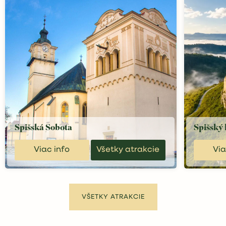
Spišský hrad
Nákupné
Viac info
Všetky atrakcie
Via
VŠETKY ATRAKCIE