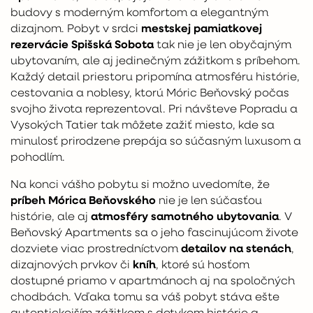
budovy s moderným komfortom a elegantným
dizajnom. Pobyt v srdci
mestskej pamiatkovej
rezervácie Spišská Sobota
tak nie je len obyčajným
ubytovaním, ale aj jedinečným zážitkom s príbehom.
Každý detail priestoru pripomína atmosféru histórie,
cestovania a noblesy, ktorú Móric Beňovský počas
svojho života reprezentoval. Pri návšteve Popradu a
Vysokých Tatier tak môžete zažiť miesto, kde sa
minulosť prirodzene prepája so súčasným luxusom a
pohodlím.
Na konci vášho pobytu si možno uvedomíte, že
príbeh Mórica Beňovského
nie je len súčasťou
histórie, ale aj
atmosféry samotného ubytovania
. V
Beňovský Apartments sa o jeho fascinujúcom živote
dozviete viac prostredníctvom
detailov na stenách
,
dizajnových prvkov či
kníh
, ktoré sú hosťom
dostupné priamo v apartmánoch aj na spoločných
chodbách. Vďaka tomu sa váš pobyt stáva ešte