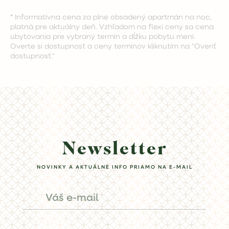
* Informatívna cena za plne obsadený apartmán na noc,
platná pre aktuálny deň. Vzhľadom na flexi ceny sa cena
ubytovania pre vybraný termín a dĺžku pobytu mení.
Overte si dostupnosť a ceny termínov kliknutím na "Overiť
dostupnosť."
Newsletter
NOVINKY A AKTUÁLNE INFO PRIAMO NA E-MAIL