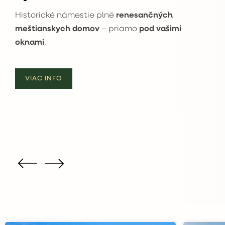
Najväčší hradný komplex
na Slovensku
zapísaný v UNESCO s monumentálnou
siluetou.
VIAC INFO