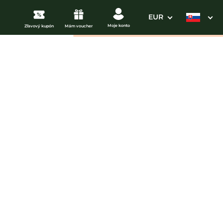
EUR
Moje konto
Zľavový kupón
Mám voucher
3. Vaše údaje
Dátum odchodu
osím vyberte
mi