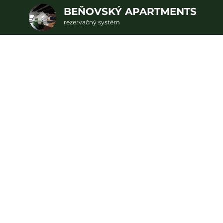
BEŇOVSKÝ APARTMENTS
rezervačný systém
2. Doplnkové služby
Apartmán Deluxe
u
rte
Pr
nšpirujte sa akciovými pobyt