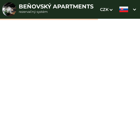
BEŇOVSKÝ APARTMENTS
CZK
rezervačný systém
1. Výber pobytu
2. Doplnkové služby
3. Vaše údaje
Apartmán Fantasy
Dátum príchodu
Dátum odchodu
Prosím vyberte
Prosím vyberte
Inšpirujte sa akciovými pobytmi