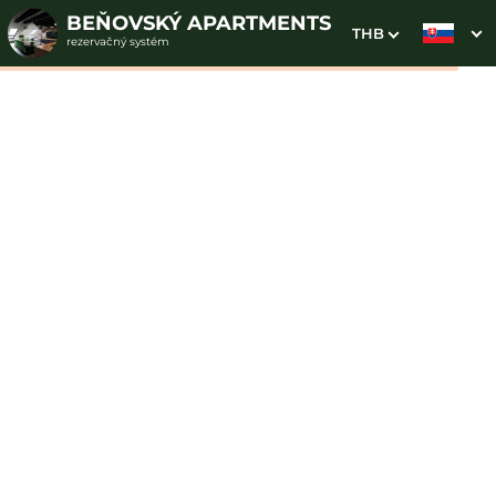
BEŇOVSKÝ APARTMENTS
THB
rezervačný systém
1. Výber pobytu
2. Doplnkové služby
3. Vaše údaje
Apartmán Fantasy
Dátum príchodu
Dátum odchodu
Prosím vyberte
Prosím vyberte
Inšpirujte sa akciovými pobytmi