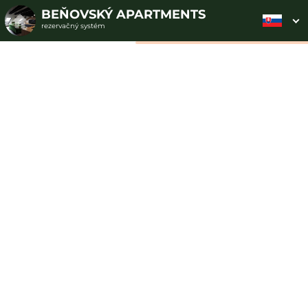
BEŇOVSKÝ APARTMENTS
rezervačný systém
2. ODOSLANIE
1. VÝBER POUKAZU
3. PLATBA
OBJEDNÁVKY
Darčekové poukazy
Vyberte si z dostupných darčekových poukazov
Všetky darčeky
Kreditové poukazy
Pobytové poukazy
4
3
1
50,00 EUR