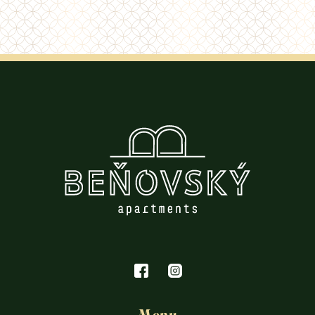
Sprchový kút
Manželská posteľ
Prístelka
Uteráky
Výhľad na hory
WIFI
Sušič vlasov
Kávovar
Nefajčiarska
Žehlička
Umývačka riadu
Chladnička