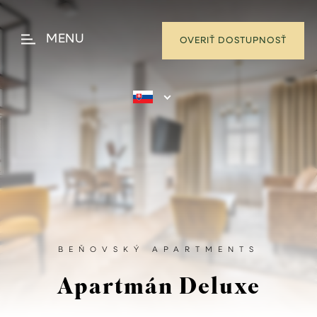
MENU
OVERIŤ DOSTUPNOSŤ
K
O
M
F
O
R
BEŇOVSKÝ APARTMENTS
T
Apartmán Deluxe
N
É