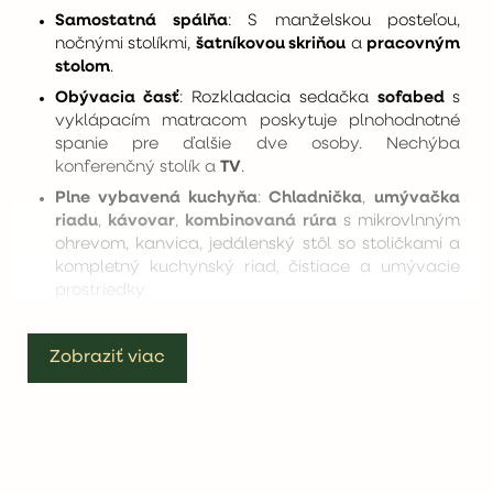
Samostatná spálňa
: S manželskou posteľou,
nočnými stolíkmi,
šatníkovou skriňou
a
pracovným
stolom
.
Obývacia časť
: Rozkladacia sedačka
sofabed
s
vyklápacím matracom poskytuje plnohodnotné
spanie pre ďalšie dve osoby. Nechýba
konferenčný stolík a
TV
.
Plne vybavená kuchyňa
:
Chladnička
,
umývačka
riadu
,
kávovar
,
kombinovaná rúra
s mikrovlnným
ohrevom, kanvica, jedálenský stôl so stoličkami a
kompletný kuchynský riad, čistiace a umývacie
prostriedky.
Kúpeľňa
: Toaleta,
sprchovací kút
, umývadlo,
práčka so sušičkou
, fén, naparovač odevov,
Zobraziť viac
kúpeľňová kozmetika, uteráky. Niektoré
apartmány ponúkajú aj ďalšie samostatné WC
pre ešte väčší komfort.
Výhľad
: Každý apartmán vás očarí výhľadom – či
už na historické námestie Spišskej Soboty, alebo
na majestátne Vysoké Tatry.