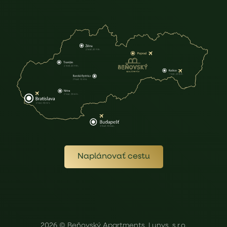
Naplánovať cestu
2026 © Beňovský Apartments, Lunys, s.r.o.