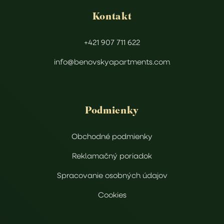
Kontakt
Výhľad do tichej
Detektor dymu
Parkovanie zdarma
ulice
+421 907 711 622
info@benovskyapartments.com
Washing machine
Podmienky
Obchodné podmienky
Reklamačný poriadok
Spracovanie osobných údajov
Cookies